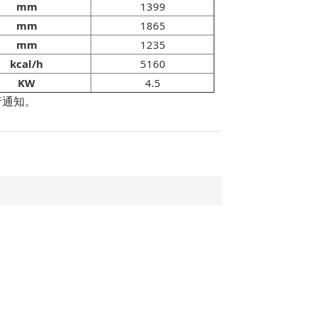
mm
1399
mm
1865
mm
1235
kcal/h
5160
KW
4.5
行通知。