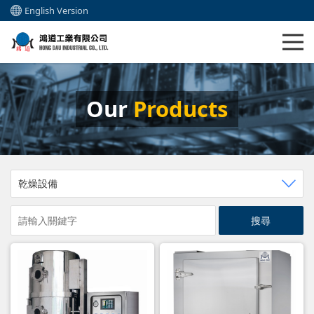
English Version
Our
Products
乾燥設備